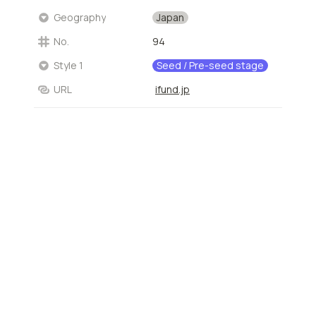
Japan
Geography
No.
94
Seed / Pre-seed stage
Style 1
URL
ifund.jp