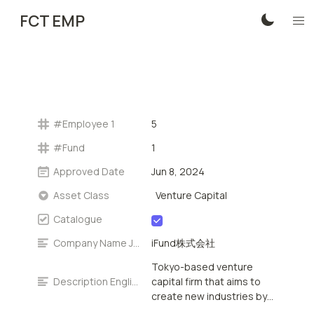
FCT EMP
#Employee 1
5
#Fund
1
Approved Date
Jun 8, 2024
Venture Capital
Asset Class
Catalogue
Company Name Japanese
iFund株式会社
Tokyo-based venture
Description English
capital firm that aims to
create new industries by
investing in pre-seed