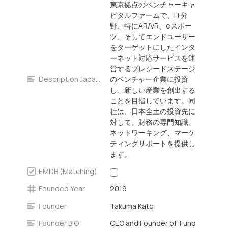
東京拠点のベンチャーキャ
stage ventures operating
ピタルファームで、IT分
in the IT domain:
野、特にAR/VR、eスポー
particularly AR/VR,
ツ、そしてエンドユーザー
eSports, and internet-
をターゲットにしたインタ
enabled services
ーネット対応サービスを運
targeting end consumers.
営するプレシードステージ
The firm will provide
Description Japanese
のベンチャー企業に投資
financial expertise,
し、新しい産業を創出する
networking, and
ことを目指しています。同
marketing support to its
社は、日本全土の投資先に
investees across Japan
対して、財務の専門知識、
ネットワーキング、マーケ
ティングサポートを提供し
ます。
EMDB (Matching)
Founded Year
2019
Founder
Takuma Kato
Founder BIO
CEO and Founder of iFund